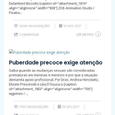
Delambert Bizzotto [caption id="attachment_1819"
align="alignnone" width="838"] ZOE-Animation-Studio /
Pixaba...
2036 VISUALIZAÇÕES
10 OUT, 2017
LER ARTIGO
COMPARTILHE
Puberdade precoce exige atenção
Saiba quando as mudanças sexuais são consideradas
prematuras em meninas e meninos e por que a situação
demanda apoio profissional. Por Dras. Andrea Hercowitz,
Elizete Prescinotti e Lilia D'Souza-Li [caption
id="attachment_1803" align="alignnone" width="700"]
wjgomes / ...
1790 VISUALIZAÇÕES
25 SET, 2017