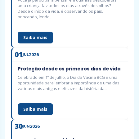
Você já parou para pensar em quantas descobertas
uma criança faz todos os dias através dos olhos?
Desde o início da vida, é observando os pais,
brincando, lendo,...
Saiba mais
01
2026
JUL
Proteção desde os primeiros dias de vida
Celebrado em 1º de julho, o Dia da Vacina BCG é uma
oportunidade para lembrar a importância de uma das
vacinas mais antigas e eficazes da história da...
Saiba mais
30
2026
JUN