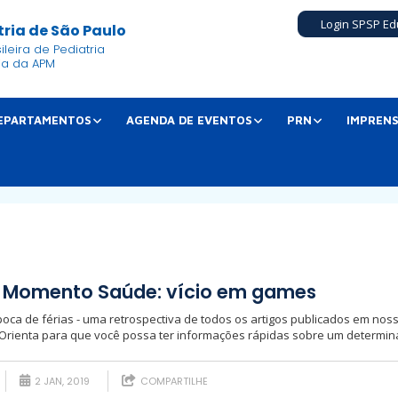
Login SPSP Ed
ria de São Paulo
leira de Pediatria
ia da APM
EPARTAMENTOS
AGENDA DE EVENTOS
PRN
IMPREN
a Momento Saúde: vício em games
oca de férias - uma retrospectiva de todos os artigos publicados em no
 Orienta para que você possa ter informações rápidas sobre um determina
2 JAN, 2019
COMPARTILHE