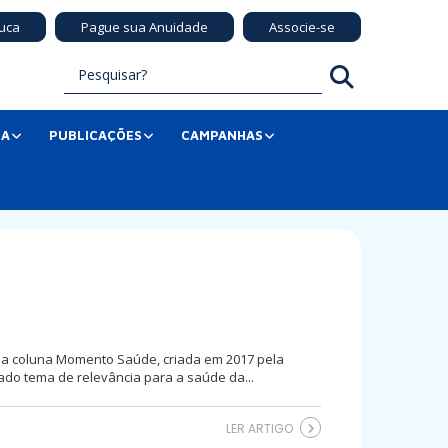
uca
Pague sua Anuidade
Associe-se
SA
PUBLICAÇÕES
CAMPANHAS
ssa coluna Momento Saúde, criada em 2017 pela
do tema de relevância para a saúde da...
LER ARTIGO