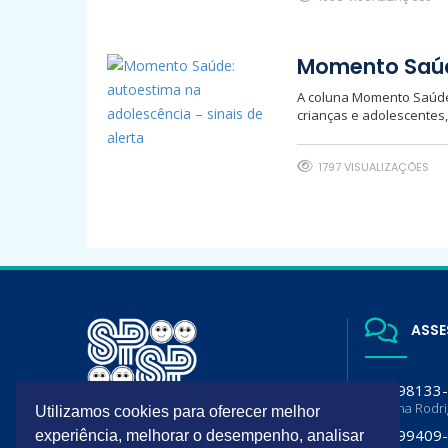
Momento Saúde
A coluna Momento Saúde 
crianças e adolescentes
1797 VISUALIZAÇÕES
ASSE
(11) 98133
Luciana Rodr
Utilizamos cookies para oferecer melhor
A SPSP é filiada da Sociedade
(11) 99409
experiência, melhorar o desempenho, analisar
Brasileira de Pediatria (SBP) e