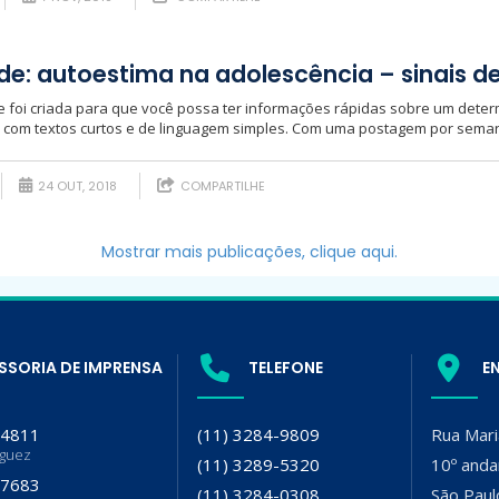
: autoestima na adolescência – sinais de
foi criada para que você possa ter informações rápidas sobre um deter
, com textos curtos e de linguagem simples. Com uma postagem por semana
24 OUT, 2018
COMPARTILHE
Mostrar mais publicações, clique aqui.
SSORIA DE IMPRENSA
TELEFONE
E
-4811
(11) 3284-9809
Rua Mari
iguez
(11) 3289-5320
10º anda
-7683
(11) 3284-0308
São Paul