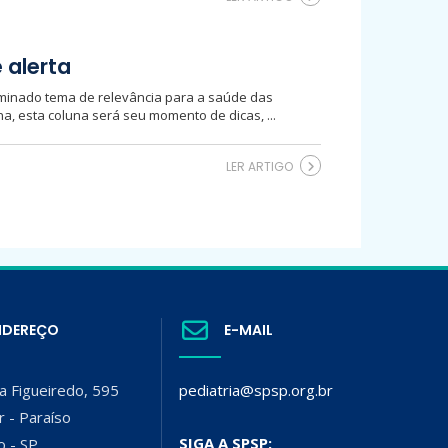
 alerta
minado tema de relevância para a saúde das
, esta coluna será seu momento de dicas, ...
LER ARTIGO
NDEREÇO
E-MAIL
a Figueiredo, 595
pediatria@spsp.org.br
r - Paraíso
SIGA A SPSP:
o - SP